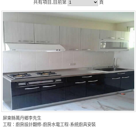
共有項目,目前第
頁
屏東縣萬丹鄉李先生
工程：廚房設計翻修-廚房水電工程-系統廚具安裝