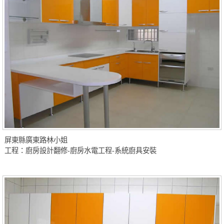
屏東縣廣東路林小姐
工程：廚房設計翻修-廚房水電工程-系統廚具安裝