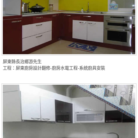
屏東縣長治鄉游先生
工程：屏東廚房設計翻修-廚房水電工程-系統廚具安裝