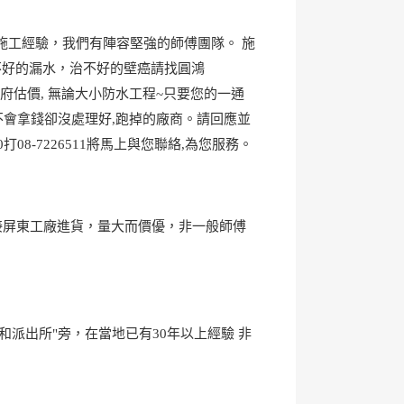
多年施工經驗，我們有陣容堅強的師傅團隊。 施
不好的漏水，治不好的壁癌請找圓鴻
府估價, 無論大小防水工程~只要您的一通
不會拿錢卻沒處理好,跑掉的廠商。請回應並
0打08-7226511將馬上與您聯絡,為您服務。
接屏東工廠進貨，量大而價優，非一般師傅
和派出所"旁，在當地已有30年以上經驗 非