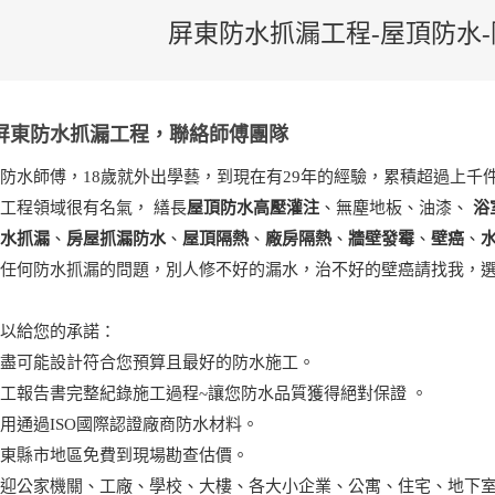
屏東防水抓漏工程-屋頂防水
屏東防水抓漏工程，聯絡師傅團隊
防水師傅，18歲就外出學藝，到現在有29年的經驗，累積超過上千
工程領域很有名氣， 繕長
屋頂防水高壓灌注
、無塵地板、油漆、
浴
防水抓漏
、
房屋抓漏防水
、
屋頂隔熱
、
廠房隔熱
、
牆壁發霉
、
壁癌
、
決任何防水抓漏的問題，別人修不好的漏水，治不好的壁癌請找我，
可以給您的承諾：
極盡可能設計符合您預算且最好的防水施工。
工報告書完整紀錄施工過程~讓您防水品質獲得絕對保證 。
用通過ISO國際認證廠商防水材料。
屏東縣市地區免費到現場勘查估價。
歡迎公家機關、工廠、學校、大樓、各大小企業、公寓、住宅、地下