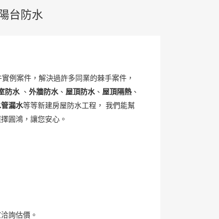
-陽台防水
件實例案件，解決過許多同業的棘手案件，
室防水
、
外牆防水
、
屋頂防水
、
屋頂隔熱
、
水管漏水
等等新建房屋防水工程， 我們能幫
選擇圓鴻，讓您安心。
室洽詢估價。