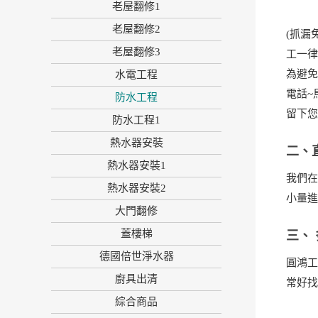
老屋翻修1
老屋翻修2
(抓漏
老屋翻修3
工一
為避免
水電工程
電話~
防水工程
留下您
防水工程1
熱水器安裝
二、
熱水器安裝1
我們在
熱水器安裝2
小量進
大門翻修
蓋樓梯
三、
德國倍世淨水器
圓鴻工
廚具出清
常好找
綜合商品