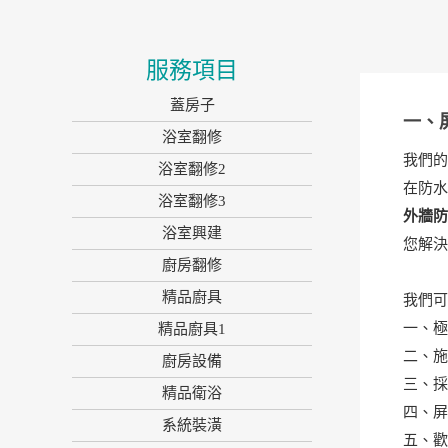
服務項目
蓋房子
一、
浴室翻修
我們的
浴室翻修2
在防水
浴室翻修3
外牆
浴室興建
您解
廚房翻修
精品廚具
我們
一、
精品廚具1
二、施
廚房設備
三、採
精品衛浴
四、
系統裝潢
五、