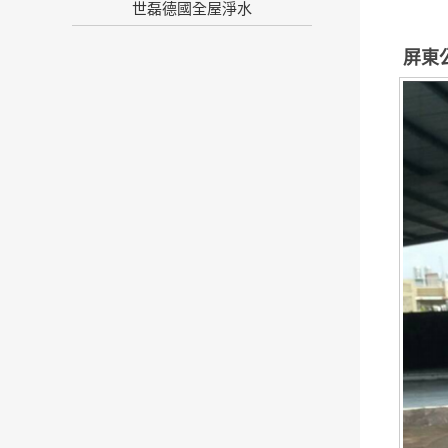
世磊德國全屋淨水
屏東