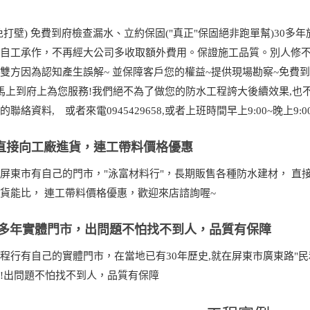
免打壁) 免費到府檢查漏水、立約保固("真正"保固絕非跑單幫)30
律自工承作，不再經大公司多收取額外費用。保證施工品質。別人修
雙方因為認知產生誤解~ 並保障客戶您的權益~提供現場勘察~免費到
馬上到府上為您服務!我們絕不為了做您的防水工程誇大後續效果,也
的聯絡資料, 或者來電0945429658,或者上班時間早上9:00~晚上9:0
直接向工廠進貨，連工帶料價格優惠
屏東市有自己的門市，"泳富材料行"，長期販售各種防水建材， 直
貨能比， 連工帶料價格優惠，歡迎來店諮詢喔~
 多年實體門市，出問題不怕找不到人，品質有保障
程行有自己的實體門市，在當地已有30年歷史,就在屏東市廣東路"民
!出問題不怕找不到人，品質有保障