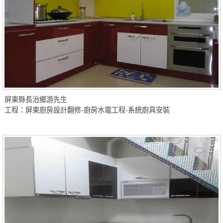
屏東縣長治鄉游先生
工程：屏東廚房設計翻修-廚房水電工程-系統廚具安裝