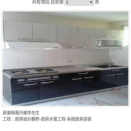
共有項目,目前第
頁
屏東縣萬丹鄉李先生
工程：廚房設計翻修-廚房水電工程-系統廚具安裝