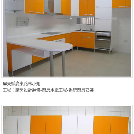
屏東縣廣東路林小姐
工程：廚房設計翻修-廚房水電工程-系統廚具安裝