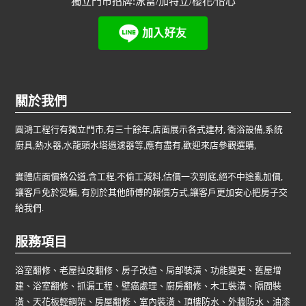
獨立門市招牌:泳富/加特立/櫻花/怡心
關於我們
圓鴻工程行有獨立門市,有三十餘年,店面展示各式建材, 衛浴設備,系統
廚具,熱水器,水龍頭水塔過濾器等,應有盡有,歡迎來店參觀選購,
實體店面價格公道,含工程,不偷工減料,估價一次到底,絕不中途亂加價,
讓客戶免於受騙, 有別於其他師傅的報價方式,讓客戶更加安心把房子交
給我們.
服務項目
浴室翻修、老屋拉皮翻修、房子改造、局部裝潢、功能變更、舊屋增
建、浴室翻修、抓漏工程、壁癌處理、廚房翻修、木工裝潢、隔間裝
潢、天花板輕鋼架、房屋翻修、室內裝潢、頂樓防水、外牆防水、油漆