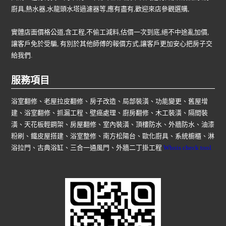
廚具,熱水器,水龍頭水塔過濾器等,應有盡有,歡迎來店參觀選購,
實體店面價格公道,含工程,不偷工減料,估價一次到底,絕不中途亂加價,
讓客戶免於受騙, 有別於其他師傅的報價方式,讓客戶更加安心把房子交
給我們.
服務項目
浴室翻修、老屋拉皮翻修、房子改造、局部裝潢、功能變更、舊屋增
建、浴室翻修、抓漏工程、壁癌處理、廚房翻修、木工裝潢、隔間裝
潢、天花板輕鋼架、房屋翻修、室內裝潢、頂樓防水、外牆防水、油漆
粉刷、鐵皮屋搭建、浴室整修、南方松陽台、歐化廚具、系統櫥櫃、淋
浴拉門、古典浴缸、三合一通風門、外牆二丁掛工程
Whois check tool