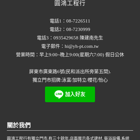
圓鴻工程行
電話1：08-7226511
電話2：08-7230999
電話3：0935429658 陳建南先生
電子郵件：hi@yh-pt.com.tw
營業時間：早上9:00~晚上9:00(星期六7:00) 假日公休
屏東市廣東路6號(民和派出所旁第五間).
獨立門市招牌:泳富/加特立/櫻花/怡心
關於我們
圓鴻工程行有獨立門市,有三十餘年,店面展示各式建材, 衛浴設備,系統