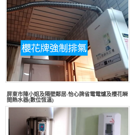
屏東市陳小姐及隔壁鄰居-怡心牌省電電爐及櫻花瞬
間熱水器(數位恆溫)