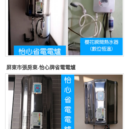
屏東市張房東-怡心牌省電電爐