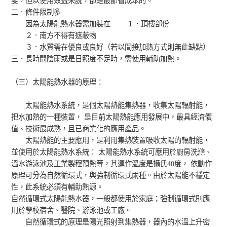
斐，但以使用效益來說，卻是最節省成本的。
二．條件限制多
因為太陽能熱水器需加裝在 １．頂樓部份
２．南方不得有遮蔽物
３．水質需在優良或良好（若以間接加熱方式則無此缺點）
三．長時間陰雨或是日照度不足時，需使用輔助加熱。
（三）太陽能熱水器的原理：
太陽能熱水系統，是個太陽熱能集熱器，收集太陽輻射能，
把水加熱的一種裝置， 是目前太陽熱能應用發展中，最具經濟價
值、技術最成熟，且已商業化的應用產品。
太陽熱能的主要應用，是利用集熱裝置吸收太陽的輻射能，
並使用於太陽能熱水系統： 太陽能熱水系統可應用於廚房洗滌、
溫水游泳池及工業製程預熱等，其運作溫度是攝氏40度， 依動作
原理可分為自然循環式，與強制循環式兩種。由於太陽能不穩定
性，此系統必須有輔助熱源。
自然循環式太陽能熱水器，一般都使用於家庭；強制循環式則應
用於學校宿舍、醫院、游泳池或工廠。
自然循環式的原理是陽光照射到集熱器，器內的水溫上升密