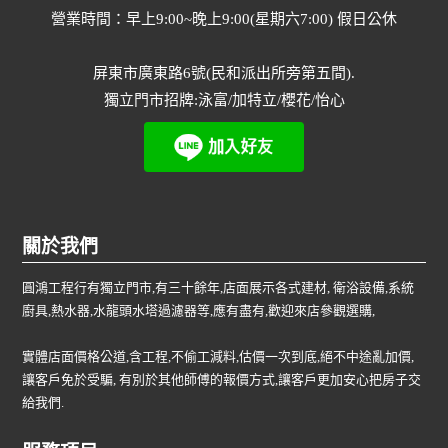
營業時間：早上9:00~晚上9:00(星期六7:00) 假日公休
屏東市廣東路6號(民和派出所旁第五間).
獨立門市招牌:泳富/加特立/櫻花/怡心
關於我們
圓鴻工程行有獨立門市,有三十餘年,店面展示各式建材, 衛浴設備,系統
廚具,熱水器,水龍頭水塔過濾器等,應有盡有,歡迎來店參觀選購,
實體店面價格公道,含工程,不偷工減料,估價一次到底,絕不中途亂加價,
讓客戶免於受騙, 有別於其他師傅的報價方式,讓客戶更加安心把房子交
給我們.