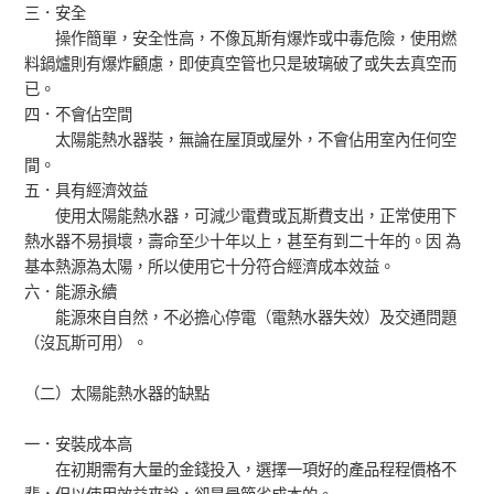
三．安全
操作簡單，安全性高，不像瓦斯有爆炸或中毒危險，使用燃
料鍋爐則有爆炸顧慮，即使真空管也只是玻璃破了或失去真空而
已。
四．不會佔空間
太陽能熱水器裝，無論在屋頂或屋外，不會佔用室內任何空
間。
五．具有經濟效益
使用太陽能熱水器，可減少電費或瓦斯費支出，正常使用下
熱水器不易損壞，壽命至少十年以上，甚至有到二十年的。因 為
基本熱源為太陽，所以使用它十分符合經濟成本效益。
六．能源永續
能源來自自然，不必擔心停電（電熱水器失效）及交通問題
（沒瓦斯可用）。
（二）太陽能熱水器的缺點
一．安裝成本高
在初期需有大量的金錢投入，選擇一項好的產品程程價格不