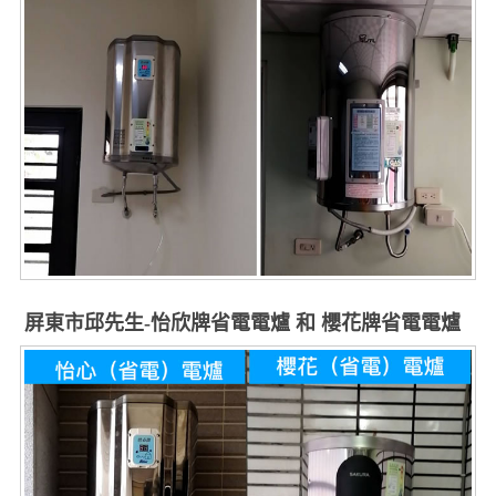
屏東市邱先生-怡欣牌省電電爐 和 櫻花牌省電電爐