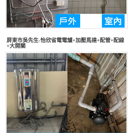
屏東市吳先生-怡欣省電電爐+加壓馬達+配管+配線
+大開關