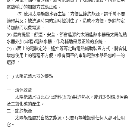
電熱輔助的加熱方式應正確。
(5) 使用太陽能熱水器主旨：方便且節約能源，請千萬不要
適得其反；被洗澡時間的定時控制住了，造成不方便，多餘的定
時加熱而浪費電源。
(6) 最終提醒：舒適、安全、節省能源的太陽能熱水器是太陽能熱
水器外加(串聯)電熱水器，作為輔助是最正確的系統。
(7) 市面上的電腦定時，遙控等等定時電熱輔助裝置方式，將會徒
增您使用上的種種不方便，唯有簡單的串聯電熱水器是您唯一的
選擇 。
(一) 太陽能熱水器的優點
一．環保效益
太陽能熱水器比石化燃料(瓦斯)製造熱水，能減少對環境污染
及二氧化碳的產生。
二．節約能源
太陽能是屬於自然之能源，只要有場地設備任何人都可使用
它。