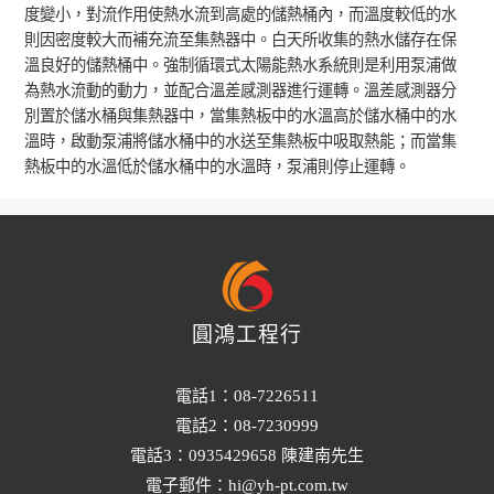
度變小，對流作用使熱水流到高處的儲熱桶內，而溫度較低的水
則因密度較大而補充流至集熱器中。白天所收集的熱水儲存在保
溫良好的儲熱桶中。強制循環式太陽能熱水系統則是利用泵浦做
為熱水流動的動力，並配合溫差感測器進行運轉。溫差感測器分
別置於儲水桶與集熱器中，當集熱板中的水溫高於儲水桶中的水
溫時，啟動泵浦將儲水桶中的水送至集熱板中吸取熱能；而當集
熱板中的水溫低於儲水桶中的水溫時，泵浦則停止運轉。
圓鴻工程行
電話1：08-7226511
電話2：08-7230999
電話3：0935429658 陳建南先生
電子郵件：hi@yh-pt.com.tw