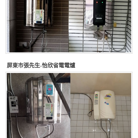
屏東市張先生-怡欣省電電爐