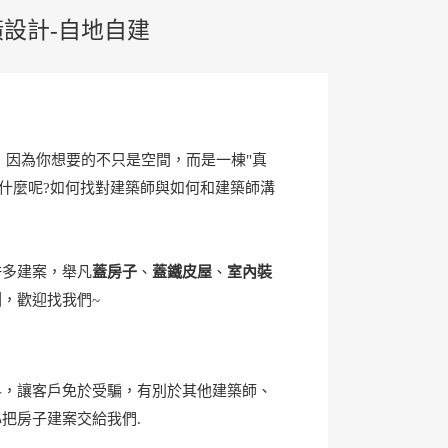
潢設計-自地自建
 因為你想要的不只是空間，而是一棟"真
是什麼呢?如何找對建築師與如何和建築師溝
許多建案，舉凡
蓋房子
、
蓋鐵皮屋
、
室內裝
，歡迎找我們~
料，讓客戶免於受騙，有別於其他建築師、
把房子建案交給我們.