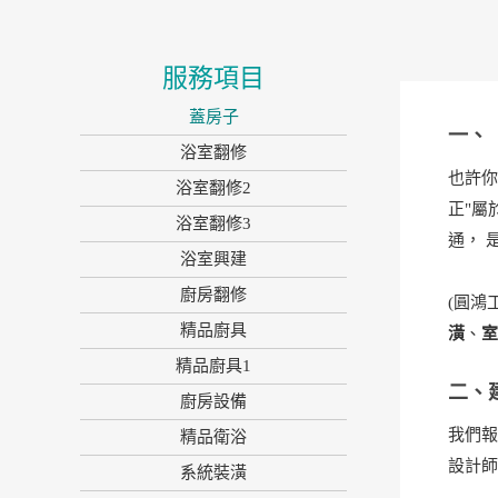
服務項目
蓋房子
一、
浴室翻修
也許你
浴室翻修2
正"屬
浴室翻修3
通， 
浴室興建
廚房翻修
(圓鴻
精品廚具
潢
、
精品廚具1
二、
廚房設備
我們
精品衛浴
設計師
系統裝潢