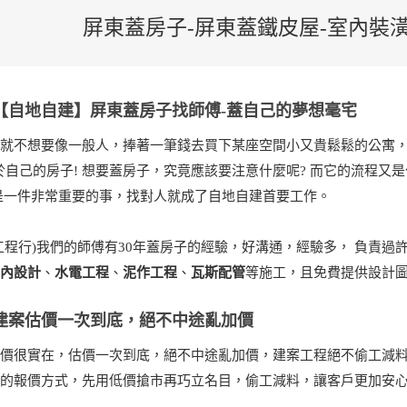
屏東蓋房子-屏東蓋鐵皮屋-室內裝
【自地自建】屏東蓋房子找師傅-蓋自己的夢想毫宅
就不想要像一般人，捧著一筆錢去買下某座空間小又貴鬆鬆的公寓，
於自己的房子! 想要蓋房子，究竟應該要注意什麼呢? 而它的流程又
是一件非常重要的事，找對人就成了自地自建首要工作。
工程行)我們的師傅有30年蓋房子的經驗，好溝通，經驗多， 負責過
室內設計
、
水電工程
、
泥作工程
、
瓦斯配管
等施工，且免費提供設計圖
建案估價一次到底，絕不中途亂加價
報價很實在，估價一次到底，絕不中途亂加價，建案工程絕不偷工減
的報價方式，先用低價搶市再巧立名目，偷工減料，讓客戶更加安心